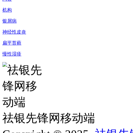
机构
银屑病
神经性皮炎
扁平苔藓
慢性湿疹
祛银先锋网移动端