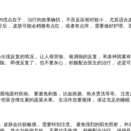
 它的优点在于， 治疗的效果确切， 不良反应相对较小， 尤其适
疗后， 皮肤可能会稍微有点红， 或者有点痒， 需要做好护理。
会出现反复的情况， 让人很苦恼。 银屑病的反复， 和多种因素
险。 即便反复了， 也不要灰心， 积极配合医生的治疗， 还是
观地面对疾病。 要避免刺激， 比如抓挠、热水烫洗等等。 注意
一些富含维生素的蔬菜水果。 生活作息要规律， 保证充足的睡眠
， 皮肤会比较敏感， 需要特别注意。 避免强烈的阳光照射， 
， 学会与疾病共处。 不要过于焦虑， 积极配合治疗， 保持良