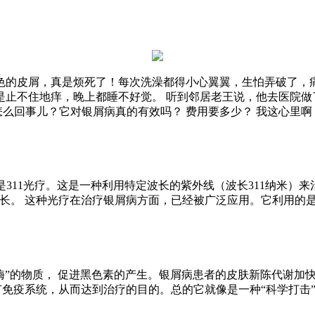
色的皮屑，真是烦死了！每次洗澡都得小心翼翼，生怕弄破了，痛
止不住地痒，晚上都睡不好觉。 听到邻居老王说，他去医院做了
怎么回事儿？它对银屑病真的有效吗？ 费用要多少？ 我这心里啊，
uvb或是311光疗。这是一种利用特定波长的紫外线（波长311纳
生长。 这种光疗在治疗银屑病方面，已经被广泛应用。它利用的
酸酶”的物质， 促进黑色素的产生。银屑病患者的皮肤新陈代谢
节免疫系统，从而达到治疗的目的。总的它就像是一种“科学打击”