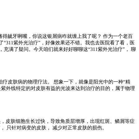
得龇牙咧嘴，你说这银屑病咋就缠上我了呢？ 作为一个老百
“311紫外光治疗”，好像效果还不错。我也去医院看了看，医
充满了疑问。今天咱们就来好好聊聊这“311紫外光治疗”， 聊
米）来治疗皮肤病的物理疗法。 想象一下，就像是阳光中的一种“精
是紫外线特定的对皮肤有益的光波来达到治疗的目的，属于物理
加快，皮肤细胞生长过快，导致角质层增厚，出现红斑、鳞屑等症
， 只针对病变的皮肤， 减少对正常皮肤的损伤。