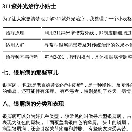
311紫外光治疗小贴士
为了让大家更清楚地了解311紫外光治疗，我整理了一个小表
治疗原理
利用311纳米窄谱紫外线，抑制皮肤细胞
适用人群
寻常型银屑病患者及对传统治疗的效果不
治疗频率与疗程
每周2-3次，疗程4-8周，具体根据病情调
七、银屑病的那些事儿
银屑病， 也就是老百姓常说的“牛皮癣”，是一种慢性、反复
的鳞屑，还可能伴有瘙痒。 有些患者，特别是到了冬天，病情会
八、银屑病的分类和表现
银屑病可以分为好几种类型， 较常见的叫做寻常型银屑病， 
表现为红色的斑块，上面覆盖着银白色的鳞屑。 头上的鳞屑， 
病型银屑病，还会引起关节疼痛和肿胀。 有些病友深受其苦。