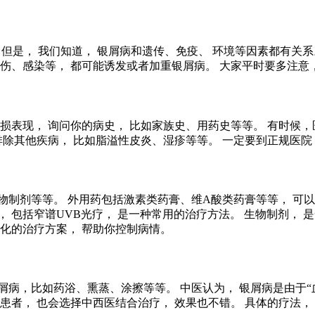
。 但是， 我们知道， 银屑病和遗传、免疫、 环境等因素都有关
伤、感染等， 都可能诱发或者加重银屑病。 大家平时要多注意，
损表现， 询问你的病史， 比如家族史、用药史等等。 有时候，
排除其他疾病， 比如脂溢性皮炎、湿疹等等。 一定要到正规医院
物制剂等等。 外用药包括激素类药膏、维A酸类药膏等等， 可以
 包括窄谱UVB光疗， 是一种常用的治疗方法。 生物制剂， 
性化的治疗方案， 帮助你控制病情。
病，比如药浴、熏蒸、涂擦等等。 中医认为， 银屑病是由于“血
患者， 也会选择中西医结合治疗， 效果也不错。 具体的疗法，