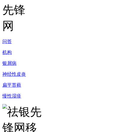
问答
机构
银屑病
神经性皮炎
扁平苔藓
慢性湿疹