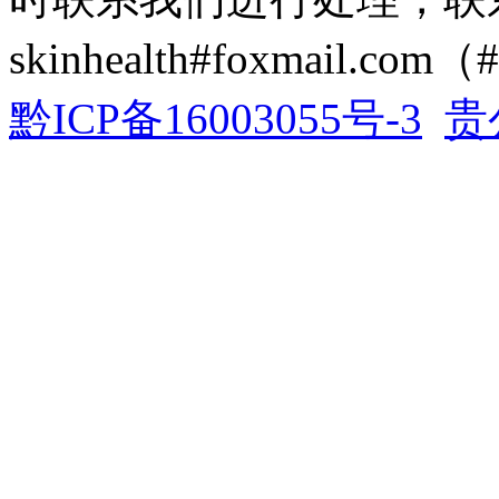
skinhealth#foxmail.c
黔ICP备16003055号-3
贵