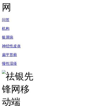
问答
机构
银屑病
神经性皮炎
扁平苔藓
慢性湿疹