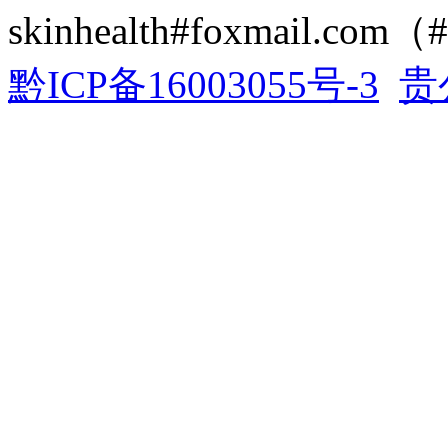
skinhealth#foxmail.c
黔ICP备16003055号-3
贵