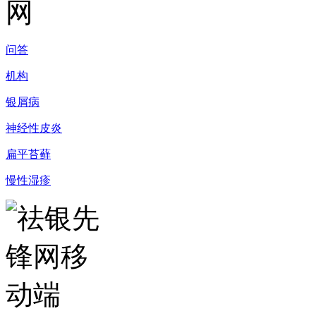
问答
机构
银屑病
神经性皮炎
扁平苔藓
慢性湿疹