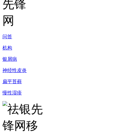
问答
机构
银屑病
神经性皮炎
扁平苔藓
慢性湿疹