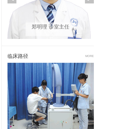
郑明理 诊室主任
江清
临床路径
MORE