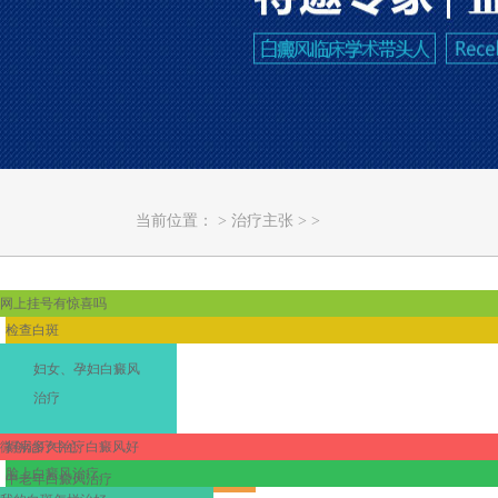
当前位置：
>
治疗主张
> >
网上挂号有惊喜吗
检查白斑
妇女、孕妇白癜风
治疗
微创治疗中心
得病多久治疗白癜风好
脸上白癜风治疗
中老年白癜风治疗