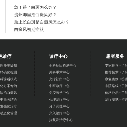
急！得了白斑怎么办？
贵州哪里治白癜风好？
脸上长白斑是白癜风怎么办？
白癜风初期症状
色诊疗
诊疗中心
患者服务
医师主诊制
全科病因检测中心
专家推荐
<了
精确化检测
外科手术中心
推荐技术
<了
科诊断模式
光疗祛白中心
康复案例
<答
化方案专治
中医诊疗中心
来院路线
<了
诊治白癜风
免疫医学中心
价格公示
<了
中西医结合
心理治疗中心
治疗测试
<咨
发强化治疗
分子调理中心
动态化管理
介入治疗中心
抗复发治疗中心