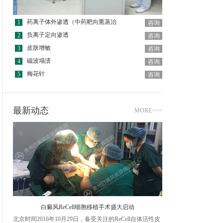
药离子体外渗透（中药靶向熏蒸治
1
咨询
负离子定向渗透
2
咨询
皮肤增敏
3
咨询
磁波塌渍
4
咨询
梅花针
5
咨询
最新动态
MORE<<<
白癜风ReCell细胞移植手术盛大启动
北京时间2016年10月29日，备受关注的ReCell自体活性皮