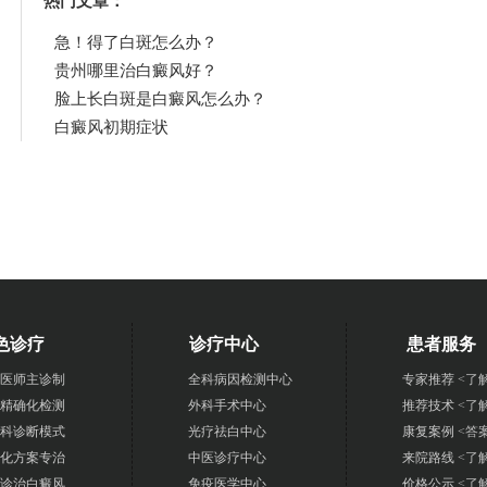
热门文章：
急！得了白斑怎么办？
贵州哪里治白癜风好？
脸上长白斑是白癜风怎么办？
白癜风初期症状
色诊疗
诊疗中心
患者服务
医师主诊制
全科病因检测中心
专家推荐
<了
精确化检测
外科手术中心
推荐技术
<了
科诊断模式
光疗祛白中心
康复案例
<答
化方案专治
中医诊疗中心
来院路线
<了
诊治白癜风
免疫医学中心
价格公示
<了